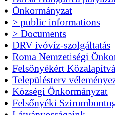
Önkormányzat
> public informations
> Documents
DRV ivóvíz-szolgáltatás
Roma Nemzetiségi Önko
Felsőnyékért Közalapítv
Településterv véleménye
Községi Önkormányzat
Felsőnyéki Szirombonto
Látványosságaink