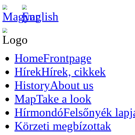
Home
Frontpage
Hírek
Hírek, cikkek
History
About us
Map
Take a look
Hírmondó
Felsőnyék lapj
Körzeti megbízottak