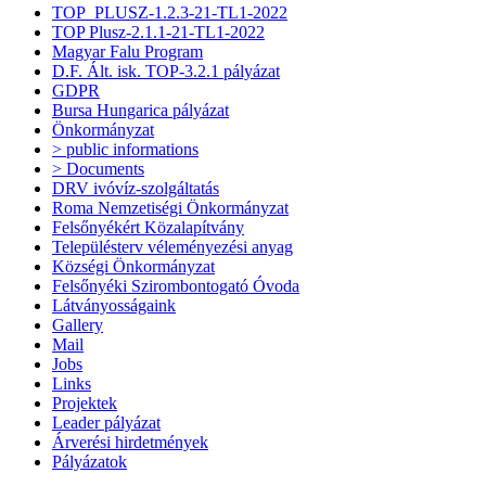
TOP_PLUSZ-1.2.3-21-TL1-2022
TOP Plusz-2.1.1-21-TL1-2022
Magyar Falu Program
D.F. Ált. isk. TOP-3.2.1 pályázat
GDPR
Bursa Hungarica pályázat
Önkormányzat
> public informations
> Documents
DRV ivóvíz-szolgáltatás
Roma Nemzetiségi Önkormányzat
Felsőnyékért Közalapítvány
Településterv véleményezési anyag
Községi Önkormányzat
Felsőnyéki Szirombontogató Óvoda
Látványosságaink
Gallery
Mail
Jobs
Links
Projektek
Leader pályázat
Árverési hirdetmények
Pályázatok