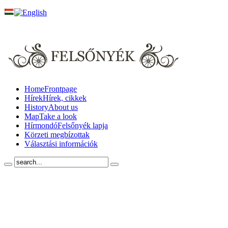
Home
Frontpage
Hírek
Hírek, cikkek
History
About us
Map
Take a look
Hírmondó
Felsőnyék lapja
Körzeti megbízottak
Választási információk