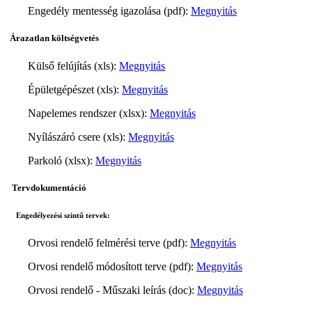
Engedély mentesség igazolása (pdf):
Megnyitás
Árazatlan költségvetés
Külső felújítás (xls):
Megnyitás
Épületgépészet (xls):
Megnyitás
Napelemes rendszer (xlsx):
Megnyitás
Nyílászáró csere (xls):
Megnyitás
Parkoló (xlsx):
Megnyitás
Tervdokumentáció
Engedélyezési szintű tervek:
Orvosi rendelő felmérési terve (pdf):
Megnyitás
Orvosi rendelő módosított terve (pdf):
Megnyitás
Orvosi rendelő - Műszaki leírás (doc):
Megnyitás