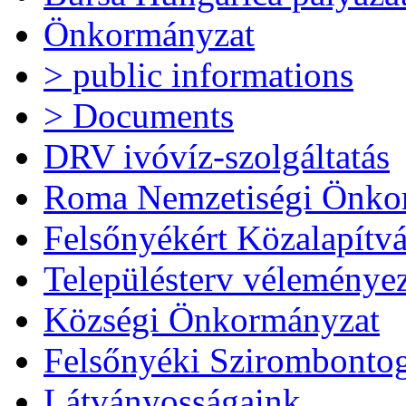
Önkormányzat
> public informations
> Documents
DRV ivóvíz-szolgáltatás
Roma Nemzetiségi Önko
Felsőnyékért Közalapítv
Településterv véleménye
Községi Önkormányzat
Felsőnyéki Szirombonto
Látványosságaink