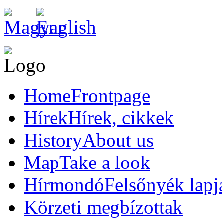
Home
Frontpage
Hírek
Hírek, cikkek
History
About us
Map
Take a look
Hírmondó
Felsőnyék lapj
Körzeti megbízottak