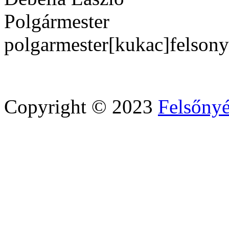
Polgármester
polgarmester[kukac]felson
Copyright © 2023
Felsőny