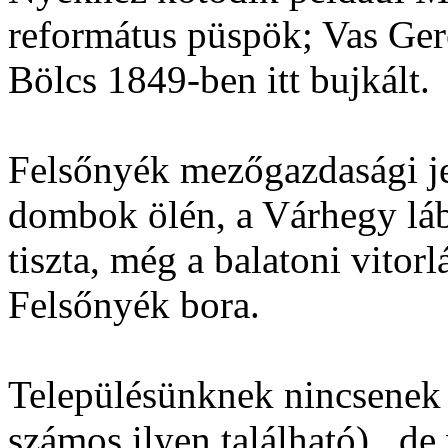
református püspök; Vas Gere
Bölcs 1849-ben itt bujkált.
Felsőnyék mezőgazdasági jel
dombok ölén, a Várhegy lábá
tiszta, még a balatoni vitor
Felsőnyék bora.
Településünknek nincsenek 
számos ilyen található) , de