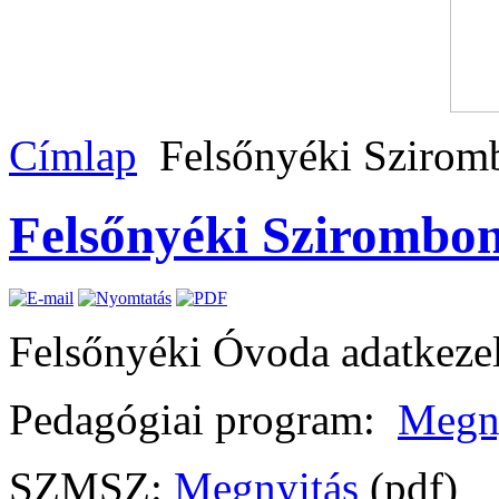
Címlap
Felsőnyéki Szirom
Felsőnyéki Szirombo
Felsőnyéki Óvoda adatkezel
Pedagógiai program:
Megn
SZMSZ:
Megnyitás
(pdf)