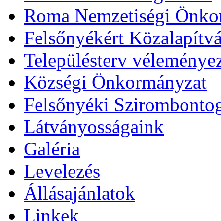
Roma Nemzetiségi Önko
Felsőnyékért Közalapítv
Településterv véleménye
Községi Önkormányzat
Felsőnyéki Szirombonto
Látványosságaink
Galéria
Levelezés
Állásajánlatok
Linkek