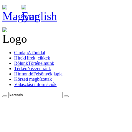
Címlap
A főoldal
Hírek
Hírek, cikkek
Rólunk
Történelmünk
Térkép
Nézzen ránk
Hírmondó
Felsőnyék lapja
Körzeti megbízottak
Választási információk