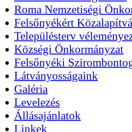
Roma Nemzetiségi Önko
Felsőnyékért Közalapítv
Településterv véleménye
Községi Önkormányzat
Felsőnyéki Szirombonto
Látványosságaink
Galéria
Levelezés
Állásajánlatok
Linkek