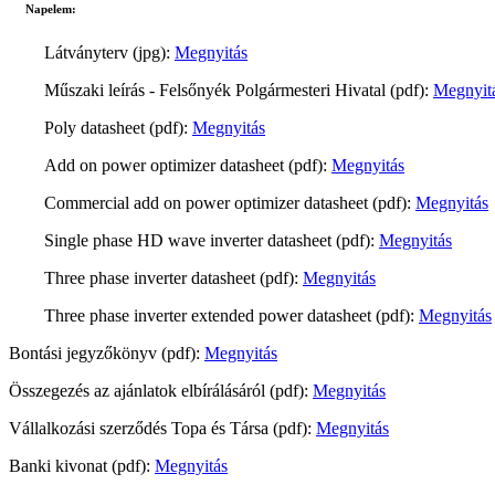
Napelem:
Látványterv (jpg):
Megnyitás
Műszaki leírás - Felsőnyék Polgármesteri Hivatal (pdf):
Megnyit
Poly datasheet (pdf):
Megnyitás
Add on power optimizer datasheet (pdf):
Megnyitás
Commercial add on power optimizer datasheet (pdf):
Megnyitás
Single phase HD wave inverter datasheet (pdf):
Megnyitás
Three phase inverter datasheet (pdf):
Megnyitás
Three phase inverter extended power datasheet (pdf):
Megnyitás
Bontási jegyzőkönyv (pdf):
Megnyitás
Összegezés az ajánlatok elbírálásáról (pdf):
Megnyitás
Vállalkozási szerződés Topa és Társa (pdf):
Megnyitás
Banki kivonat (pdf):
Megnyitás