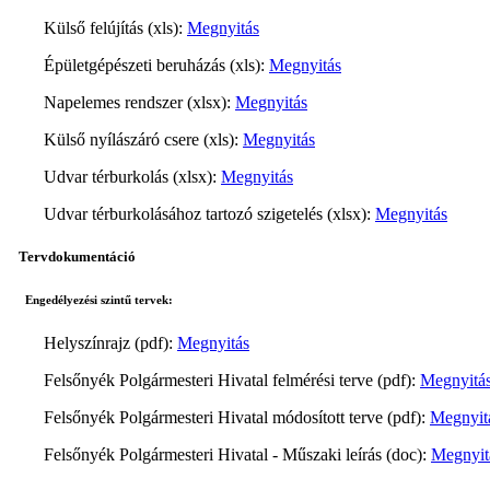
Külső felújítás (xls):
Megnyitás
Épületgépészeti beruházás (xls):
Megnyitás
Napelemes rendszer (xlsx):
Megnyitás
Külső nyílászáró csere (xls):
Megnyitás
Udvar térburkolás (xlsx):
Megnyitás
Udvar térburkolásához tartozó szigetelés (xlsx):
Megnyitás
Tervdokumentáció
Engedélyezési szintű tervek:
Helyszínrajz (pdf):
Megnyitás
Felsőnyék Polgármesteri Hivatal felmérési terve (pdf):
Megnyitá
Felsőnyék Polgármesteri Hivatal módosított terve (pdf):
Megnyit
Felsőnyék Polgármesteri Hivatal - Műszaki leírás (doc):
Megnyit