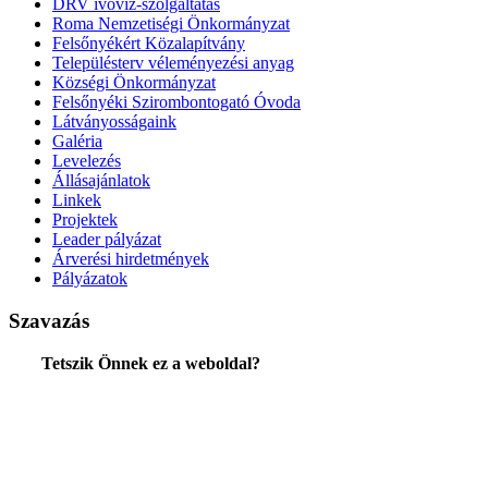
DRV ivóvíz-szolgáltatás
Roma Nemzetiségi Önkormányzat
Felsőnyékért Közalapítvány
Településterv véleményezési anyag
Községi Önkormányzat
Felsőnyéki Szirombontogató Óvoda
Látványosságaink
Galéria
Levelezés
Állásajánlatok
Linkek
Projektek
Leader pályázat
Árverési hirdetmények
Pályázatok
Szavazás
Tetszik Önnek ez a weboldal?