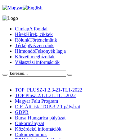
Címlap
A főoldal
Hírek
Hírek, cikkek
Rólunk
Történelmünk
Térkép
Nézzen ránk
Hírmondó
Felsőnyék lapja
Körzeti megbízottak
Választási információk
TOP_PLUSZ-1.2.3-21-TL1-2022
TOP Plusz-2.1.1-21-TL1-2022
Magyar Falu Program
D.F. Ált. isk. TOP-3.2.1 pályázat
GDPR
Bursa Hungarica pályázat
Önkormányzat
Közérdekű információk
Dokumentumok