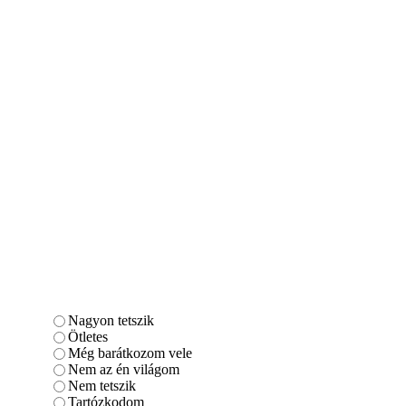
Nagyon tetszik
Ötletes
Még barátkozom vele
Nem az én világom
Nem tetszik
Tartózkodom