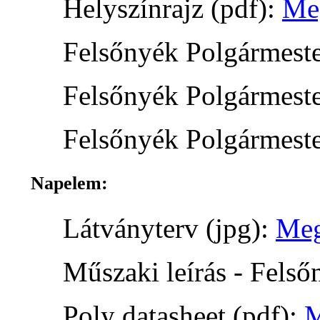
Helyszínrajz (pdf):
Me
Felsőnyék Polgármester
Felsőnyék Polgármester
Felsőnyék Polgármester
Napelem:
Látványterv (jpg):
Meg
Műszaki leírás - Felső
Poly datasheet (pdf):
M