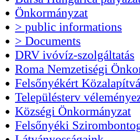
Önkormányzat
> public informations
> Documents
DRV ivóvíz-szolgáltatás
Roma Nemzetiségi Önko
Felsőnyékért Közalapítv
Településterv véleménye
Községi Önkormányzat
Felsőnyéki Szirombonto
Látványosságaink