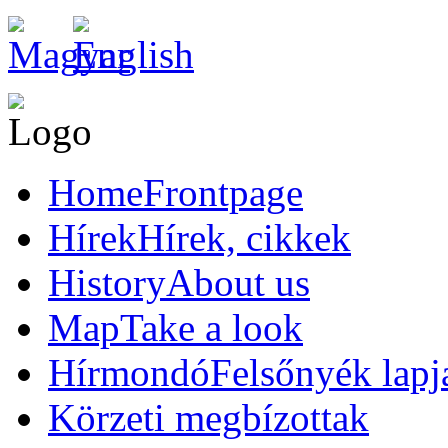
Home
Frontpage
Hírek
Hírek, cikkek
History
About us
Map
Take a look
Hírmondó
Felsőnyék lapj
Körzeti megbízottak