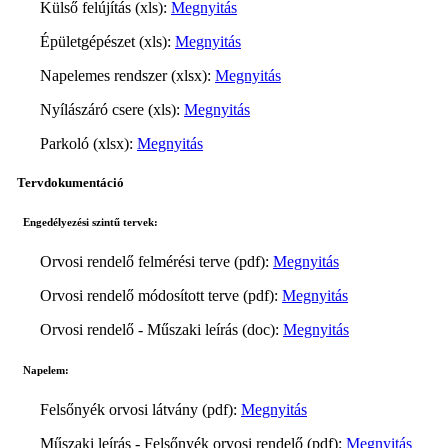
Külső felújítás (xls):
Megnyitás
Épületgépészet (xls):
Megnyitás
Napelemes rendszer (xlsx):
Megnyitás
Nyílászáró csere (xls):
Megnyitás
Parkoló (xlsx):
Megnyitás
Tervdokumentáció
Engedélyezési szintű tervek:
Orvosi rendelő felmérési terve (pdf):
Megnyitás
Orvosi rendelő módosított terve (pdf):
Megnyitás
Orvosi rendelő - Műszaki leírás (doc):
Megnyitás
Napelem:
Felsőnyék orvosi látvány (pdf):
Megnyitás
Műszaki leírás - Felsőnyék orvosi rendelő (pdf):
Megnyitás