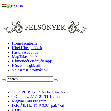
Home
Frontpage
Hírek
Hírek, cikkek
History
About us
Map
Take a look
Hírmondó
Felsőnyék lapja
Körzeti megbízottak
Választási információk
TOP_PLUSZ-1.2.3-21-TL1-2022
TOP Plusz-2.1.1-21-TL1-2022
Magyar Falu Program
D.F. Ált. isk. TOP-3.2.1 pályázat
GDPR