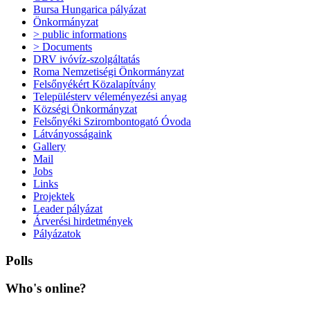
Bursa Hungarica pályázat
Önkormányzat
> public informations
> Documents
DRV ivóvíz-szolgáltatás
Roma Nemzetiségi Önkormányzat
Felsőnyékért Közalapítvány
Településterv véleményezési anyag
Községi Önkormányzat
Felsőnyéki Szirombontogató Óvoda
Látványosságaink
Gallery
Mail
Jobs
Links
Projektek
Leader pályázat
Árverési hirdetmények
Pályázatok
Polls
Who's
online?