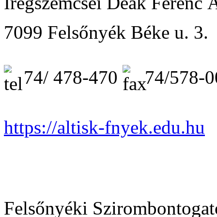
Iregszemcsei Deák Ferenc Á
7099 Felsőnyék Béke u. 3.
74/ 478-470
74/578-
https://altisk-fnyek.edu.hu
Felsőnyéki Szirombontogat