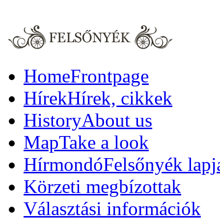
Home
Frontpage
Hírek
Hírek, cikkek
History
About us
Map
Take a look
Hírmondó
Felsőnyék lapj
Körzeti megbízottak
Választási információk