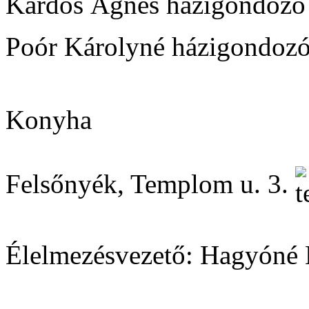
Kardos Ágnes házigondozó
Poór Károlyné házigondoz
Konyha
Felsőnyék, Templom u. 3.
Élelmezésvezető: Hagyóné