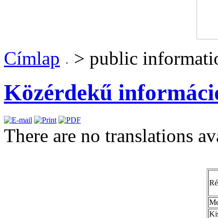
Címlap
> public informati
Közérdekű informáci
There are no translations av
Ré
Me
Ki