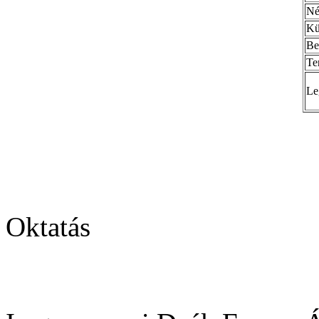
Né
Kü
Bel
Te
Le
Oktatás