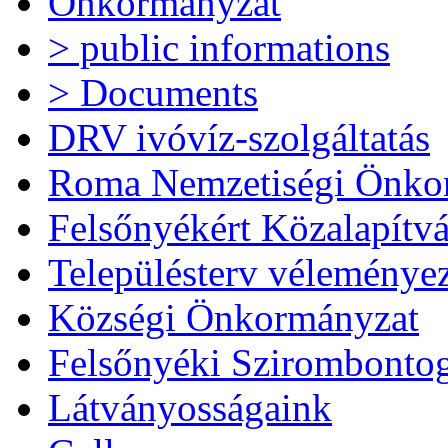
Önkormányzat
> public informations
> Documents
DRV ivóvíz-szolgáltatás
Roma Nemzetiségi Önko
Felsőnyékért Közalapítv
Településterv véleménye
Községi Önkormányzat
Felsőnyéki Szirombonto
Látványosságaink