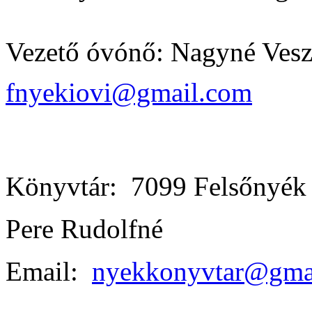
Vezető óvónő: Nagyné Vesz
fnyekiovi@gmail.com
Könyvtár: 7099 Felsőnyék 
Pere Rudolfné
Email:
nyekkonyvtar@gma