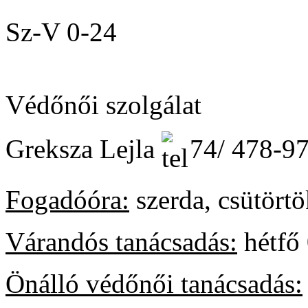
Sz-V 0-24
Védőnői szolgálat
Greksza Lejla
74/ 478-9
Fogadóóra:
szerda, csütörtö
Várandós tanácsadás:
hétfő 
Önálló védőnői tanácsadás: