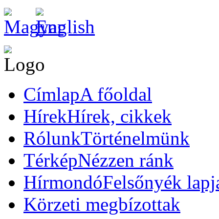
Címlap
A főoldal
Hírek
Hírek, cikkek
Rólunk
Történelmünk
Térkép
Nézzen ránk
Hírmondó
Felsőnyék lapj
Körzeti megbízottak