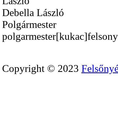
Debella László
Polgármester
polgarmester[kukac]felson
Copyright © 2023
Felsőny