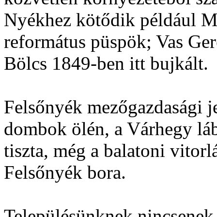
Nyékhez kötődik például Mél
református püspök; Vas Gere
Bölcs 1849-ben itt bujkált.
Felsőnyék mezőgazdasági jel
dombok ölén, a Várhegy lábá
tiszta, még a balatoni vitor
Felsőnyék bora.
Településünknek nincsenek 