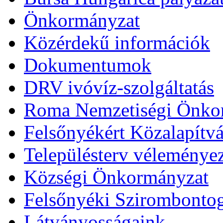
Önkormányzat
Közérdekű információk
Dokumentumok
DRV ivóvíz-szolgáltatás
Roma Nemzetiségi Önko
Felsőnyékért Közalapítv
Településterv véleménye
Községi Önkormányzat
Felsőnyéki Szirombonto
Látványosságaink