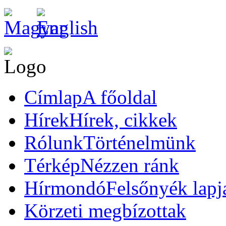
Címlap
A főoldal
Hírek
Hírek, cikkek
Rólunk
Történelmünk
Térkép
Nézzen ránk
Hírmondó
Felsőnyék lapj
Körzeti megbízottak