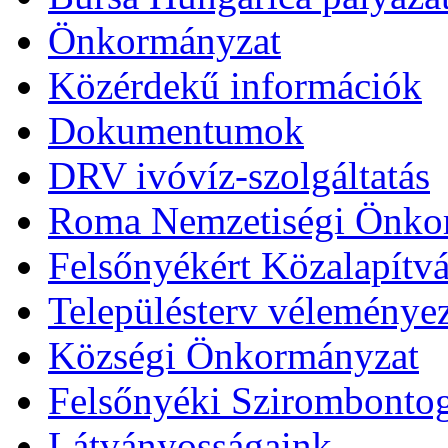
Önkormányzat
Közérdekű információk
Dokumentumok
DRV ivóvíz-szolgáltatás
Roma Nemzetiségi Önko
Felsőnyékért Közalapítv
Településterv véleménye
Községi Önkormányzat
Felsőnyéki Szirombonto
Látványosságaink