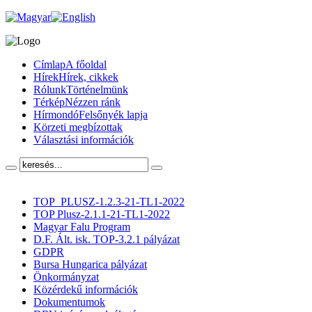
Címlap
A főoldal
Hírek
Hírek, cikkek
Rólunk
Történelmünk
Térkép
Nézzen ránk
Hírmondó
Felsőnyék lapja
Körzeti megbízottak
Választási információk
TOP_PLUSZ-1.2.3-21-TL1-2022
TOP Plusz-2.1.1-21-TL1-2022
Magyar Falu Program
D.F. Ált. isk. TOP-3.2.1 pályázat
GDPR
Bursa Hungarica pályázat
Önkormányzat
Közérdekű információk
Dokumentumok