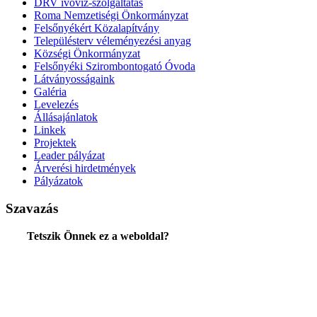
DRV ivóvíz-szolgáltatás
Roma Nemzetiségi Önkormányzat
Felsőnyékért Közalapítvány
Településterv véleményezési anyag
Községi Önkormányzat
Felsőnyéki Szirombontogató Óvoda
Látványosságaink
Galéria
Levelezés
Állásajánlatok
Linkek
Projektek
Leader pályázat
Árverési hirdetmények
Pályázatok
Szavazás
Tetszik Önnek ez a weboldal?