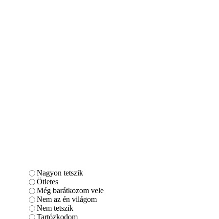
Nagyon tetszik
Ötletes
Még barátkozom vele
Nem az én világom
Nem tetszik
Tartózkodom