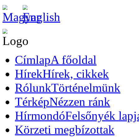
Címlap
A főoldal
Hírek
Hírek, cikkek
Rólunk
Történelmünk
Térkép
Nézzen ránk
Hírmondó
Felsőnyék lapj
Körzeti megbízottak