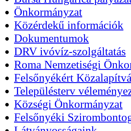
Önkormányzat
Közérdekű információk
Dokumentumok
DRV ivóvíz-szolgáltatás
Roma Nemzetiségi Önko
Felsőnyékért Közalapítv
Településterv véleménye
Községi Önkormányzat
Felsőnyéki Szirombonto
Látványosságaink