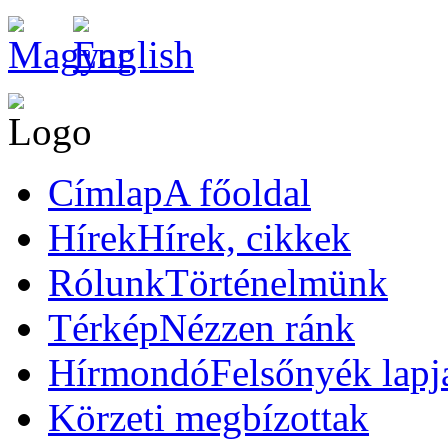
Címlap
A főoldal
Hírek
Hírek, cikkek
Rólunk
Történelmünk
Térkép
Nézzen ránk
Hírmondó
Felsőnyék lapj
Körzeti megbízottak