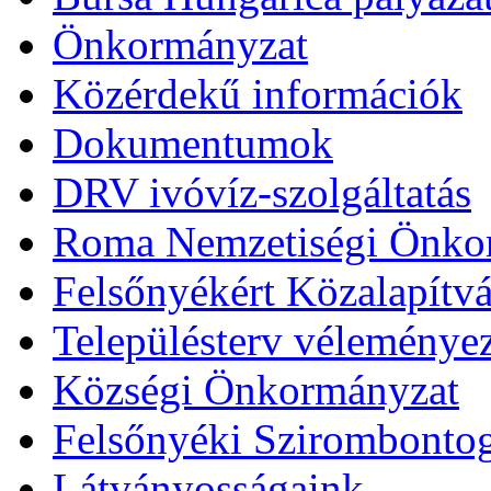
Önkormányzat
Közérdekű információk
Dokumentumok
DRV ivóvíz-szolgáltatás
Roma Nemzetiségi Önko
Felsőnyékért Közalapítv
Településterv véleménye
Községi Önkormányzat
Felsőnyéki Szirombonto
Látványosságaink