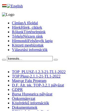
Címlap
A főoldal
Hírek
Hírek, cikkek
Rólunk
Történelmünk
Térkép
Nézzen ránk
Hírmondó
Felsőnyék lapja
Körzeti megbízottak
Választási információk
TOP_PLUSZ-1.2.3-21-TL1-2022
TOP Plusz-2.1.1-21-TL1-2022
Magyar Falu Program
D.F. Ált. isk. TOP-3.2.1 pályázat
GDPR
Bursa Hungarica pályázat
Önkormányzat
Közérdekű információk
Dokumentumok