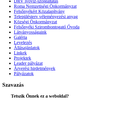
DRV ivóvíz-szolgáltatás
Roma Nemzetiségi Önkormányzat
Felsőnyékért Közalapítvány
Településterv véleményezési anyag
Községi Önkormányzat
Felsőnyéki Szirombontogató Óvoda
Látványosságaink
Galéria
Levelezés
Állásajánlatok
Linkek
Projektek
Leader pályázat
Árverési hirdetmények
Pályázatok
Szavazás
Tetszik Önnek ez a weboldal?