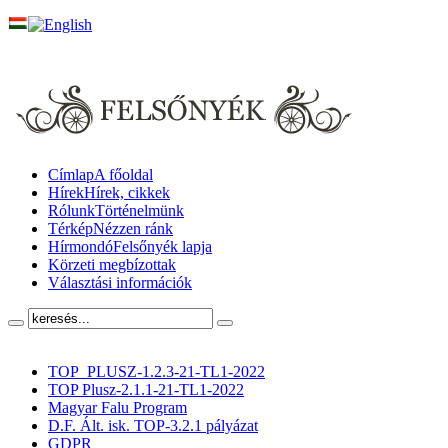
Címlap
A főoldal
Hírek
Hírek, cikkek
Rólunk
Történelmünk
Térkép
Nézzen ránk
Hírmondó
Felsőnyék lapja
Körzeti megbízottak
Választási információk
TOP_PLUSZ-1.2.3-21-TL1-2022
TOP Plusz-2.1.1-21-TL1-2022
Magyar Falu Program
D.F. Ált. isk. TOP-3.2.1 pályázat
GDPR