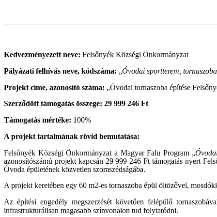
_______________________________________________________
Kedvezményezett neve:
Felsőnyék Községi Önkormányzat
Pályázati felhívás neve, kódszáma:
„
Óvodai sportterem, tornaszoba 
Projekt címe, azonosító száma:
„Óvodai tornaszoba építése Felsőn
Szerződött támogatás összege: 29 999 246 Ft
Támogatás mértéke:
100%
A projekt tartalmának rövid bemutatása:
Felsőnyék Községi
Önkormányzat a Magyar Falu Program
„
Óvodai
azonosítószámú projekt kapcsán 29 999 246 Ft támogatás nyert
Fel
Óvoda épületének közvetlen szomszédságába.
A projekt
keretében egy 60 m2-es tornaszoba épül öltözővel, mosdókka
Az építési engedély megszerzését követően felépülő tornaszobával
infrastrukturálisan magasabb színvonalon tud folytatódni.